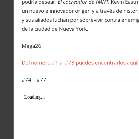
podría desear.
El cocreador de TMNT,
Kevin Eastma
un nuevo e innovador origen y a través de historia
y sus aliados luchan por sobrevivir contra enemigo
de la ciudad de Nueva York.
Mega26
Del numero #1 al #73 puedes encontrarlos aqui!
#74 – #77