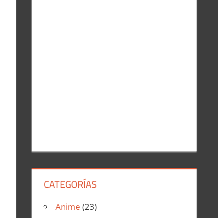
r
:
CATEGORÍAS
Anime
(23)