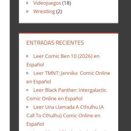
Videojuegos
(18)
Wrestling
(2)
ENTRADAS RECIENTES
Leer Comic Ben 10 (2026) en
Español
Leer TMNT: Jennika Comic Online
en Español
Leer Black Panther: Intergalactic
Comic Online en Español
Leer Una Llamada A Cthulhu (A
Call To Cthulhu) Comic Online en
Español