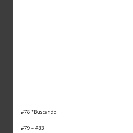
#78 *Buscando
#79 – #83