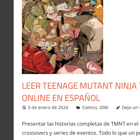
LEER TEENAGE MUTANT NINJA T
ONLINE EN ESPAÑOL
3 de enero de 2024
Carlitox Banana
Comics
,
IDW
Deja un
Presentar las historias completas de TMNT en el
crossovers y series de eventos. Todo lo que un pr