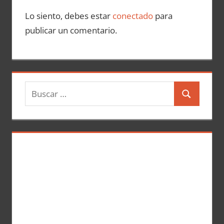
Lo siento, debes estar
conectado
para
publicar un comentario.
B
B
u
u
s
s
c
c
a
a
r
r
: