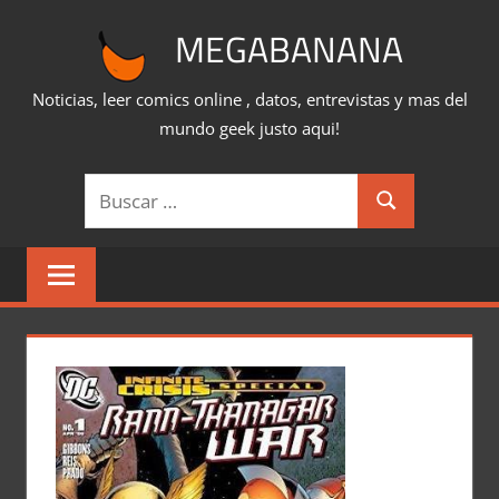
Saltar
MEGABANANA
al
contenido
Noticias, leer comics online , datos, entrevistas y mas del
mundo geek justo aqui!
Buscar:
Buscar