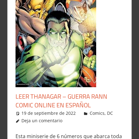
LEER THANAGAR – GUERRA RANN
COMIC ONLINE EN ESPAÑOL
19 de septiembre de 2022
Carlitox Banana
Comics
,
DC
Deja un comentario
Esta miniserie de 6 números que abarca toda