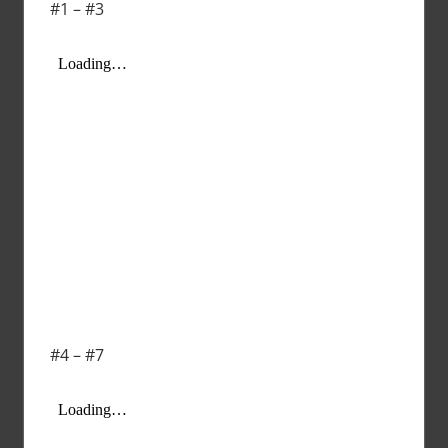
#1 – #3
#4 – #7