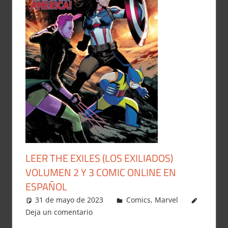
LEER THE EXILES (LOS EXILIADOS)
VOLUMEN 2 Y 3 COMIC ONLINE EN
ESPAÑOL
31 de mayo de 2023
Carlitox Banana
Comics
,
Marvel
Deja un comentario