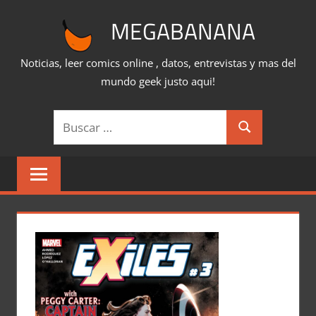
Saltar
MEGABANANA
al
contenido
Noticias, leer comics online , datos, entrevistas y mas del
mundo geek justo aqui!
Buscar:
Buscar