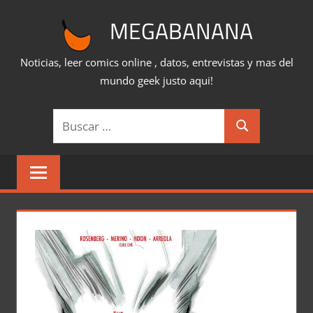
Saltar
MEGABANANA
al
contenido
Noticias, leer comics online , datos, entrevistas y mas del
mundo geek justo aqui!
Buscar:
Buscar