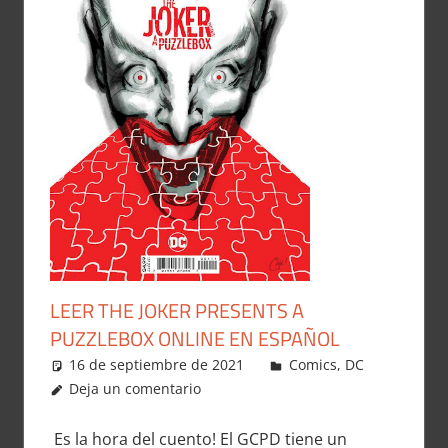
LEER THE JOKER PRESENTS A
PUZZLEBOX ONLINE EN ESPAÑOL
16 de septiembre de 2021
Carlitox Banana
Comics
,
DC
Deja un comentario
Es la hora del cuento! El GCPD tiene un