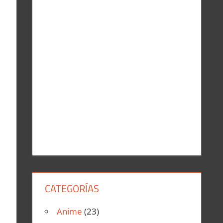
r
:
CATEGORÍAS
Anime
(23)