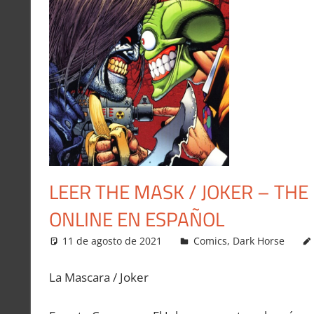
LEER THE MASK / JOKER – THE
ONLINE EN ESPAÑOL
11 de agosto de 2021
Carlitox Banana
Comics
,
Dark Horse
La Mascara / Joker