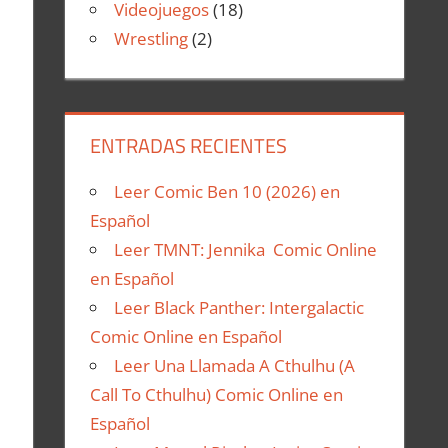
Videojuegos
(18)
Wrestling
(2)
ENTRADAS RECIENTES
Leer Comic Ben 10 (2026) en
Español
Leer TMNT: Jennika Comic Online
en Español
Leer Black Panther: Intergalactic
Comic Online en Español
Leer Una Llamada A Cthulhu (A
Call To Cthulhu) Comic Online en
Español