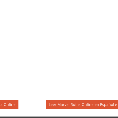
Siguiente
la Online
Leer Marvel Ruins Online en Español
entrada: