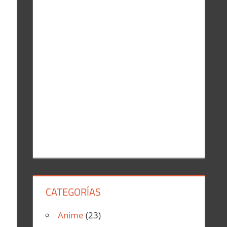
r
:
CATEGORÍAS
Anime
(23)