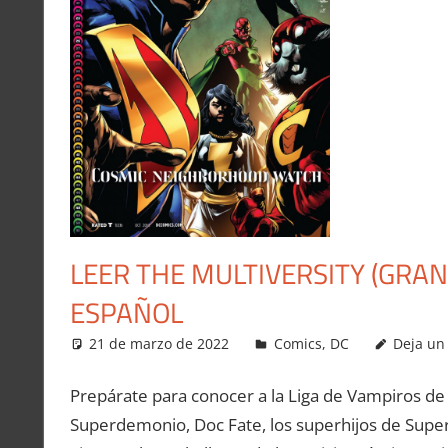
LEER THE MULTIVERSITY (GRA
ESPAÑOL
21 de marzo de 2022
Carlitox Banana
Comics
,
DC
Deja un
Prepárate para conocer a la Liga de Vampiros de la 
Superdemonio, Doc Fate, los superhijos de Supe