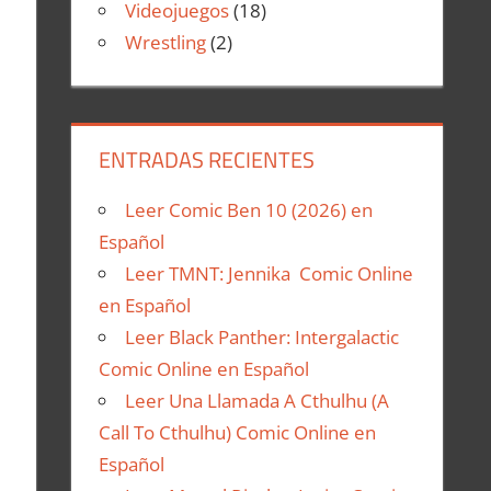
Videojuegos
(18)
Wrestling
(2)
ENTRADAS RECIENTES
Leer Comic Ben 10 (2026) en
Español
Leer TMNT: Jennika Comic Online
en Español
Leer Black Panther: Intergalactic
Comic Online en Español
Leer Una Llamada A Cthulhu (A
Call To Cthulhu) Comic Online en
Español