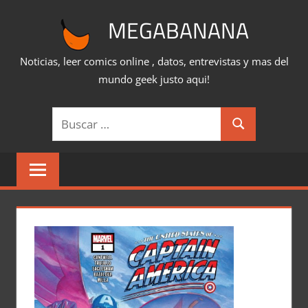
Saltar
MEGABANANA
al
contenido
Noticias, leer comics online , datos, entrevistas y mas del
mundo geek justo aqui!
Buscar:
Buscar