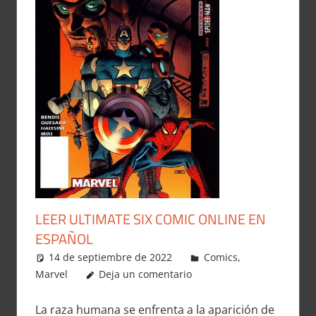
LEER ULTIMATE SIX COMIC ONLINE EN
ESPAÑOL
14 de septiembre de 2022
Carlitox Banana
Comics
,
Marvel
Deja un comentario
La raza humana se enfrenta a la aparición de