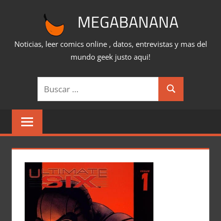
Saltar
MEGABANANA
al
contenido
Noticias, leer comics online , datos, entrevistas y mas del
mundo geek justo aqui!
Buscar:
Buscar