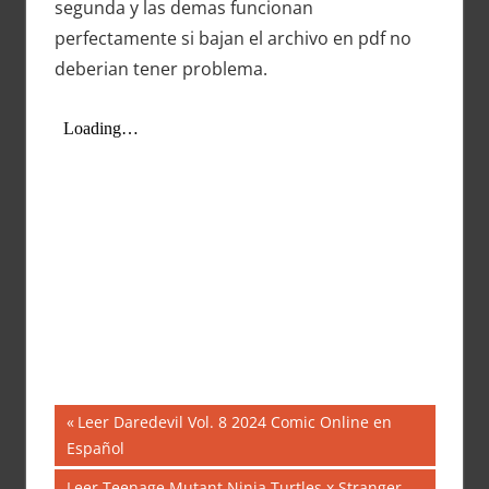
segunda y las demas funcionan
perfectamente si bajan el archivo en pdf no
deberian tener problema.
Navegación
Entrada
Leer Daredevil Vol. 8 2024 Comic Online en
anterior:
Español
de
Siguiente
Leer Teenage Mutant Ninja Turtles x Stranger