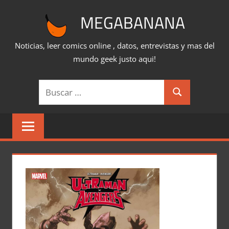
Saltar
MEGABANANA
al
contenido
Noticias, leer comics online , datos, entrevistas y mas del
mundo geek justo aqui!
Buscar:
Buscar