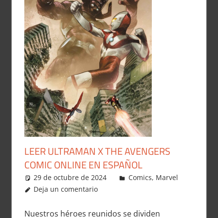
LEER ULTRAMAN X THE AVENGERS
COMIC ONLINE EN ESPAÑOL
29 de octubre de 2024
Carlitox Banana
Comics
,
Marvel
Deja un comentario
Nuestros héroes reunidos se dividen