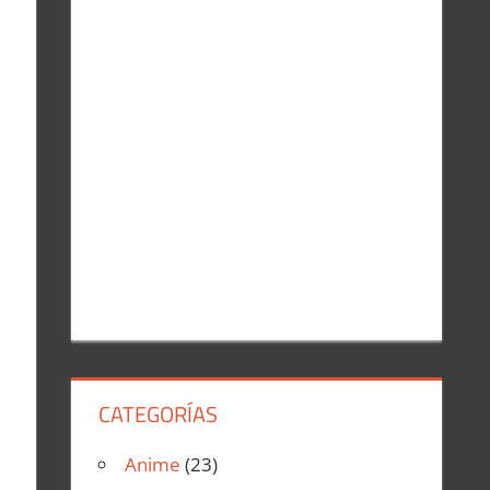
r
:
CATEGORÍAS
Anime
(23)