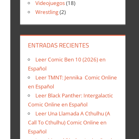
Videojuegos
(18)
Wrestling
(2)
ENTRADAS RECIENTES
Leer Comic Ben 10 (2026) en
Español
Leer TMNT: Jennika Comic Online
en Español
Leer Black Panther: Intergalactic
Comic Online en Español
Leer Una Llamada A Cthulhu (A
Call To Cthulhu) Comic Online en
Español