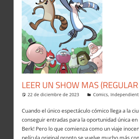
LEER UN SHOW MAS (REGULAR
22 de diciembre de 2023
Carlitox Banana
Comics
,
Independient
Cuando el único espectáculo cómico llega a la ci
conseguir entradas para la oportunidad única en l
Berk! Pero lo que comienza como un viaje inocent
película original pronto se vuelve mucho más com