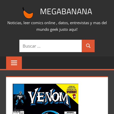
Saltar
MEGABANANA
al
contenido
Noticias, leer comics online , datos, entrevistas y mas del
mundo geek justo aqui!
Buscar:
Buscar