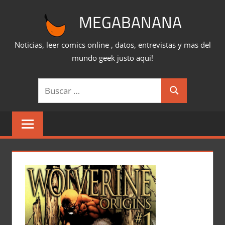
Saltar
MEGABANANA
al
contenido
Noticias, leer comics online , datos, entrevistas y mas del
mundo geek justo aqui!
Buscar:
Buscar