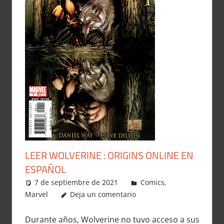
LEER WOLVERINE : ORIGINS ONLINE EN
ESPAÑOL
7 de septiembre de 2021
Carlitox Banana
Comics
,
Marvel
Deja un comentario
Durante años, Wolverine no tuvo acceso a sus