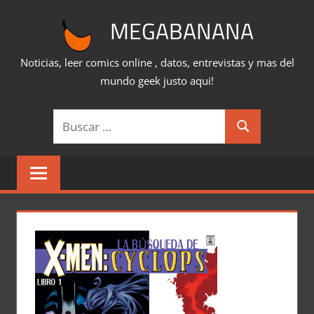
Saltar
MEGABANANA
al
contenido
Noticias, leer comics online , datos, entrevistas y mas del
mundo geek justo aqui!
Buscar:
Buscar