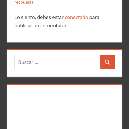
respuesta
Lo siento, debes estar
conectado
para
publicar un comentario.
B
B
u
u
s
s
c
c
a
a
r
r
: