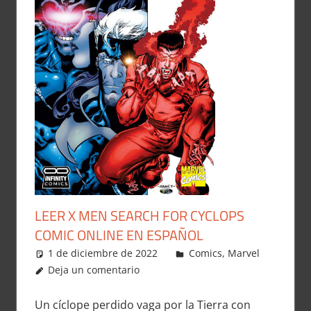
LEER X MEN SEARCH FOR CYCLOPS
COMIC ONLINE EN ESPAÑOL
1 de diciembre de 2022
Carlitox Banana
Comics
,
Marvel
Deja un comentario
Un cíclope perdido vaga por la Tierra con