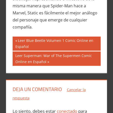
misma manera que Spider-Man hace a
Marvel, Static es fácilmente el mejor análogo
del personaje que emerge de cualquier
compañía.
Navegación
Entrada
Leer Blue Beetle Volumen 1 Comic Online en
anterior:
Español
de
Siguiente
Leer Superman: War of The Supermen Comic
entradas
entrada:
Online en Español
DEJA UN COMENTARIO
Cancelar la
respuesta
Lo siento, debes estar
conectado
para