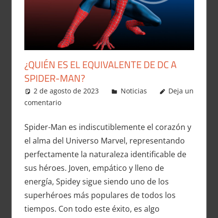
¿QUIÉN ES EL EQUIVALENTE DE DC A
SPIDER-MAN?
2 de agosto de 2023
Carlitox Banana
Noticias
Deja un
comentario
Spider-Man es indiscutiblemente el corazón y
el alma del Universo Marvel, representando
perfectamente la naturaleza identificable de
sus héroes. Joven, empático y lleno de
energía, Spidey sigue siendo uno de los
superhéroes más populares de todos los
tiempos. Con todo este éxito, es algo