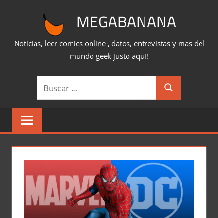
Saltar
MEGABANANA
al
contenido
Noticias, leer comics online , datos, entrevistas y mas del
mundo geek justo aqui!
Buscar:
Buscar