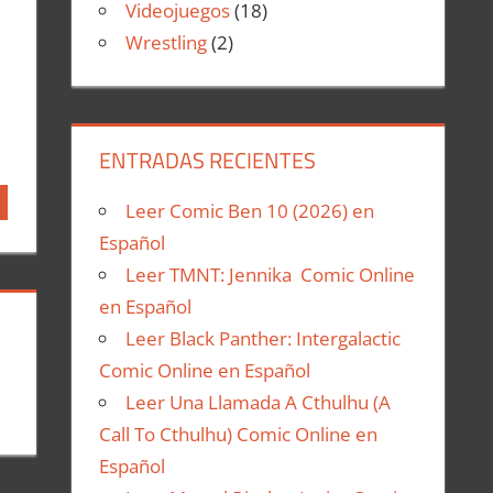
Videojuegos
(18)
Wrestling
(2)
ENTRADAS RECIENTES
Leer Comic Ben 10 (2026) en
Español
Leer TMNT: Jennika Comic Online
en Español
Leer Black Panther: Intergalactic
Comic Online en Español
Leer Una Llamada A Cthulhu (A
Call To Cthulhu) Comic Online en
Español