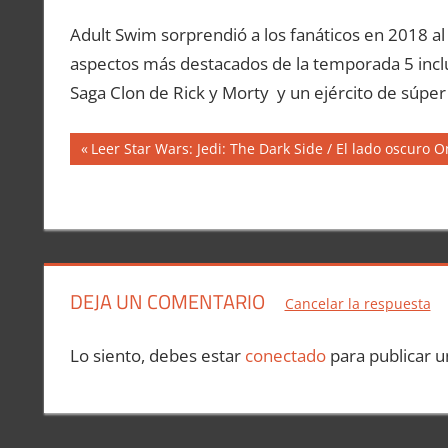
Adult Swim sorprendió a los fanáticos en 2018 a
aspectos más destacados de la temporada 5 inclu
Saga Clon de Rick y Morty y un ejército de súper
Navegación
Entrada
Leer Star Wars: Jedi: The Dark Side / El lado oscuro 
anterior:
de
entradas
DEJA UN COMENTARIO
Cancelar la respuesta
Lo siento, debes estar
conectado
para publicar u