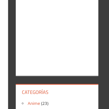
r
:
CATEGORÍAS
Anime
(23)