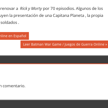
l renovar a
Rick y Morty
por 70 episodios. Algunos de los
yen la presentación de una Capitana Planeta , la propia
 soldados .
Online en Español
Siguiente
Leer Batman War Game / Juegos de Guerra Online
entrada:
n comentario.