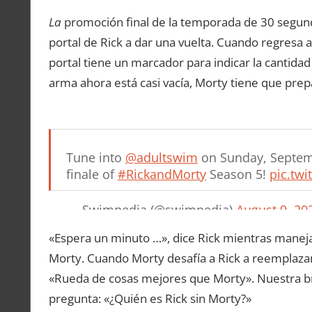
La
promoción final de la temporada de 30 segu
portal de Rick a dar una vuelta. Cuando regresa al
portal tiene un marcador para indicar la cantida
arma ahora está casi vacía, Morty tiene que prep
Tune into
@adultswim
on Sunday, Septemb
finale of
#RickandMorty
Season 5!
pic.tw
— Swimpedia (@swimpedia)
August 9, 20
«Espera un minuto …», dice Rick mientras maneja
Morty. Cuando Morty desafía a Rick a reemplazarlo
«Rueda de cosas mejores que Morty». Nuestra br
pregunta: «¿Quién es Rick sin Morty?»