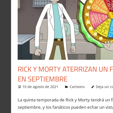
RICK Y MORTY ATERRIZAN UN 
EN SEPTIEMBRE
10 de agosto de 2021
Carlitox Banana
Cartoons
Deja un c
La quinta temporada de Rick y Morty tendrá un 
septiembre, y los fanáticos pueden echar un vis