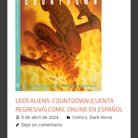
LEER ALIENS: COUNTDOWN (CUENTA
REGRESIVA) COMIC ONLINE EN ESPAÑOL
9 de abril de 2024
Carlitox Banana
Comics
,
Dark Horse
Deja un comentario