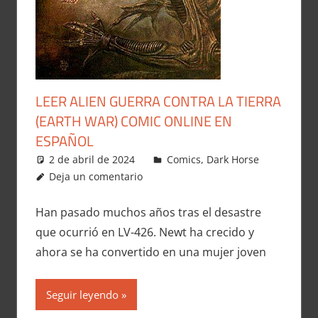
LEER ALIEN GUERRA CONTRA LA TIERRA
(EARTH WAR) COMIC ONLINE EN
ESPAÑOL
2 de abril de 2024
Carlitox Banana
Comics
,
Dark Horse
Deja un comentario
Han pasado muchos años tras el desastre
que ocurrió en LV-426. Newt ha crecido y
ahora se ha convertido en una mujer joven
Seguir leyendo