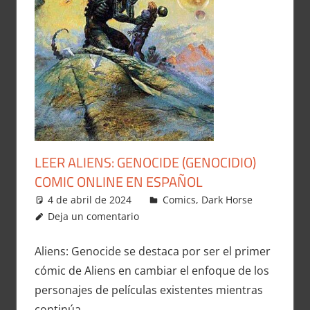
LEER ALIENS: GENOCIDE (GENOCIDIO)
COMIC ONLINE EN ESPAÑOL
4 de abril de 2024
Carlitox Banana
Comics
,
Dark Horse
Deja un comentario
Aliens: Genocide se destaca por ser el primer
cómic de Aliens en cambiar el enfoque de los
personajes de películas existentes mientras
continúa