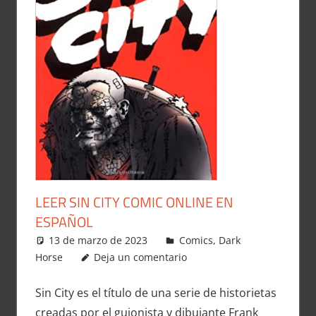
LEER SIN CITY COMIC ONLINE EN
ESPAÑOL
13 de marzo de 2023
Carlitox Banana
Comics
,
Dark
Horse
Deja un comentario
Sin City es el título de una serie de historietas
creadas por el guionista y dibujante Frank