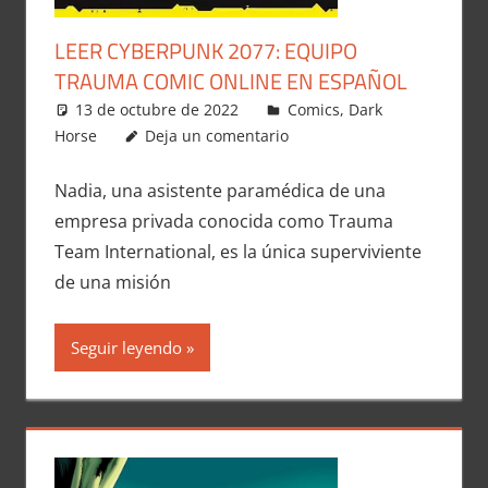
LEER CYBERPUNK 2077: EQUIPO
TRAUMA COMIC ONLINE EN ESPAÑOL
13 de octubre de 2022
Carlitox Banana
Comics
,
Dark
Horse
Deja un comentario
Nadia, una asistente paramédica de una
empresa privada conocida como Trauma
Team International, es la única superviviente
de una misión
Seguir leyendo