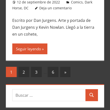
12 de septiembre de 2022
Carlitox Banana
Comics
,
Dark
Horse
,
DC
Deja un comentario
Escrito por Dan Jurgens. Arte y portada de
Dan Jurgens y Kevin Nowlan. Llegó a la tierra
en un cohete,
Seguir leyendo
Navegación
Entradas
1
2
3
…
6
»
siguientes
de
entradas
B
B
u
u
s