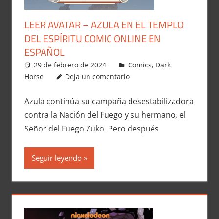
LEER AVATAR – AZULA EN EL TEMPLO
DEL ESPÍRITU COMIC ONLINE EN
ESPAÑOL
29 de febrero de 2024
Carlitox Banana
Comics
,
Dark
Horse
Deja un comentario
Azula continúa su campaña desestabilizadora
contra la Nación del Fuego y su hermano, el
Señor del Fuego Zuko. Pero después
Seguir leyendo