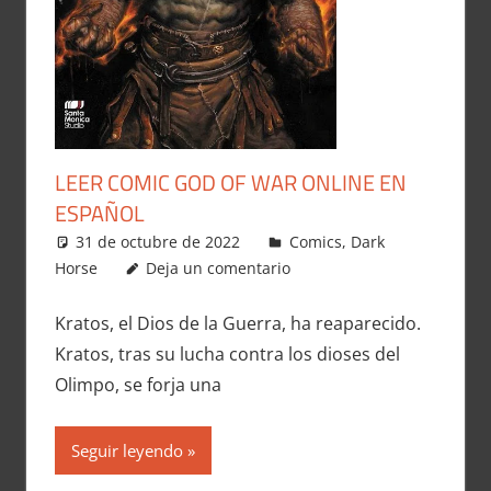
LEER COMIC GOD OF WAR ONLINE EN
ESPAÑOL
31 de octubre de 2022
Carlitox Banana
Comics
,
Dark
Horse
Deja un comentario
Kratos, el Dios de la Guerra, ha reaparecido.
Kratos, tras su lucha contra los dioses del
Olimpo, se forja una
Seguir leyendo