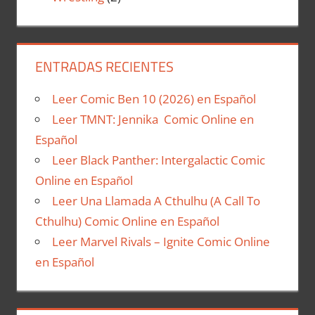
ENTRADAS RECIENTES
Leer Comic Ben 10 (2026) en Español
Leer TMNT: Jennika Comic Online en
Español
Leer Black Panther: Intergalactic Comic
Online en Español
Leer Una Llamada A Cthulhu (A Call To
Cthulhu) Comic Online en Español
Leer Marvel Rivals – Ignite Comic Online
en Español