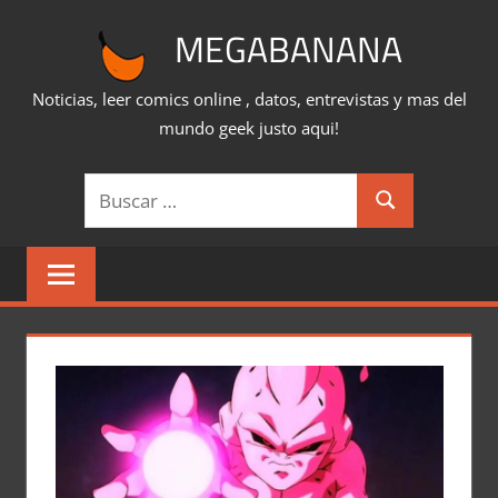
Saltar
MEGABANANA
al
contenido
Noticias, leer comics online , datos, entrevistas y mas del
mundo geek justo aqui!
Buscar:
Buscar