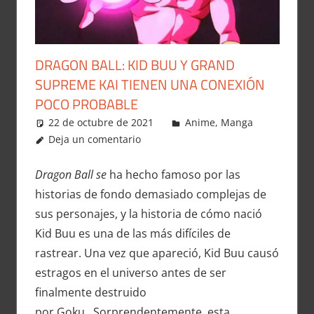
DRAGON BALL: KID BUU Y GRAND
SUPREME KAI TIENEN UNA CONEXIÓN
POCO PROBABLE
22 de octubre de 2021
Carlitox Banana
Anime
,
Manga
Deja un comentario
Dragon Ball se
ha hecho famoso por las
historias de fondo demasiado complejas de
sus personajes, y la historia de cómo nació
Kid Buu es una de las más difíciles de
rastrear. Una vez que apareció, Kid Buu causó
estragos en el universo antes de ser
finalmente destruido
por Goku . Sorprendentemente, esta