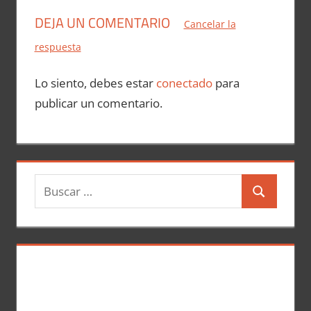
DEJA UN COMENTARIO
Cancelar la
respuesta
Lo siento, debes estar
conectado
para
publicar un comentario.
B
B
u
u
s
s
c
c
a
a
r
r
: