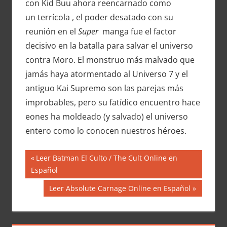
con Kid Buu ahora reencarnado como
un terrícola , el poder desatado con su
reunión en el
Super
manga fue el factor
decisivo en la batalla para salvar el universo
contra Moro. El monstruo más malvado que
jamás haya atormentado al Universo 7 y el
antiguo Kai Supremo son las parejas más
improbables, pero su fatídico encuentro hace
eones ha moldeado (y salvado) el universo
entero como lo conocen nuestros héroes.
Navegación
Entrada
Leer Batman El Culto / The Cult Online en
anterior:
Español
de
Siguiente
Leer Absolute Carnage Online en Español
entradas
entrada: