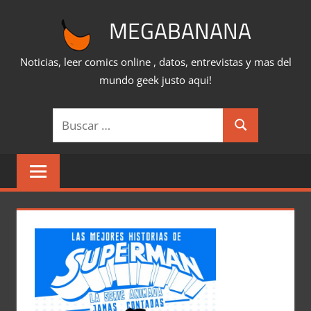
Saltar
MEGABANANA
al
contenido
Noticias, leer comics online , datos, entrevistas y mas del
mundo geek justo aqui!
Buscar:
Buscar