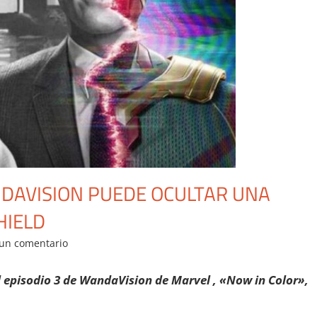
NDAVISION PUEDE OCULTAR UNA
HIELD
 un comentario
l episodio 3 de WandaVision de Marvel , «Now in Color»,