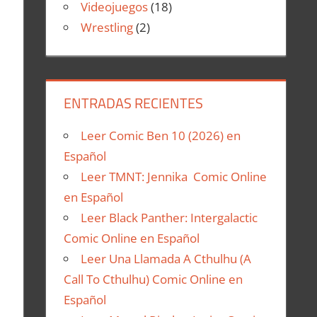
Videojuegos
(18)
Wrestling
(2)
ENTRADAS RECIENTES
Leer Comic Ben 10 (2026) en
Español
Leer TMNT: Jennika Comic Online
en Español
Leer Black Panther: Intergalactic
Comic Online en Español
Leer Una Llamada A Cthulhu (A
Call To Cthulhu) Comic Online en
Español