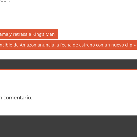
rama y retrasa a King’s Man
ncible de Amazon anuncia la fecha de estreno con un nuevo clip
n comentario.