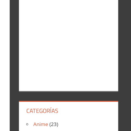
r
:
CATEGORÍAS
Anime
(23)