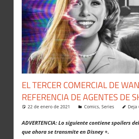
EL TERCER COMERCIAL DE WA
REFERENCIA DE AGENTES DE S
22 de enero de 2021
Carlitox Banana
Comics
,
Series
Deja
ADVERTENCIA: Lo siguiente contiene spoilers de
que ahora se transmite en Disney +.