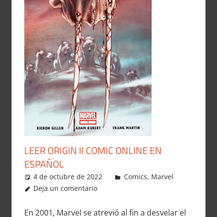
LEER ORIGIN II COMIC ONLINE EN
ESPAÑOL
4 de octubre de 2022
Carlitox Banana
Comics
,
Marvel
Deja un comentario
En 2001, Marvel se atrevió al fin a desvelar el