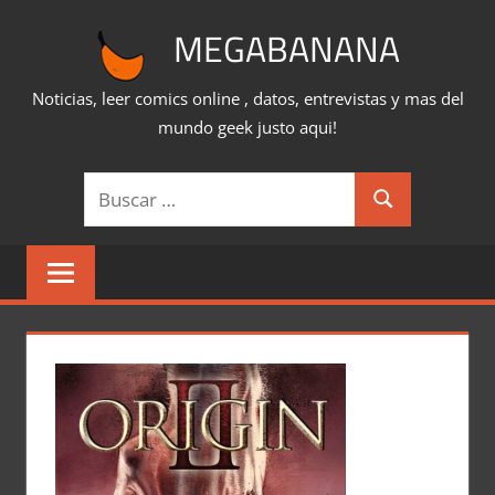
Saltar
MEGABANANA
al
contenido
Noticias, leer comics online , datos, entrevistas y mas del
mundo geek justo aqui!
Buscar:
Buscar