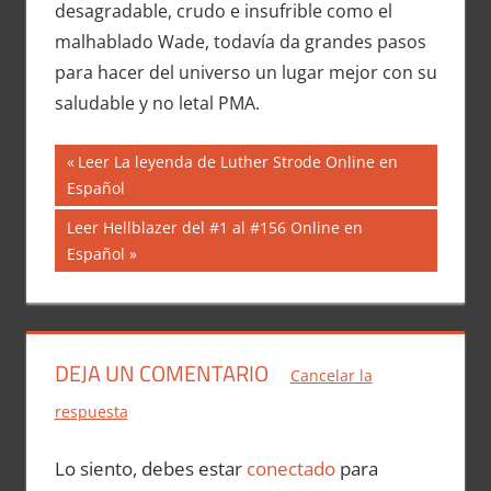
desagradable, crudo e insufrible como el
malhablado Wade, todavía da grandes pasos
para hacer del universo un lugar mejor con su
saludable y no letal PMA.
Navegación
Entrada
Leer La leyenda de Luther Strode Online en
anterior:
Español
de
Siguiente
Leer Hellblazer del #1 al #156 Online en
entradas
entrada:
Español
DEJA UN COMENTARIO
Cancelar la
respuesta
Lo siento, debes estar
conectado
para