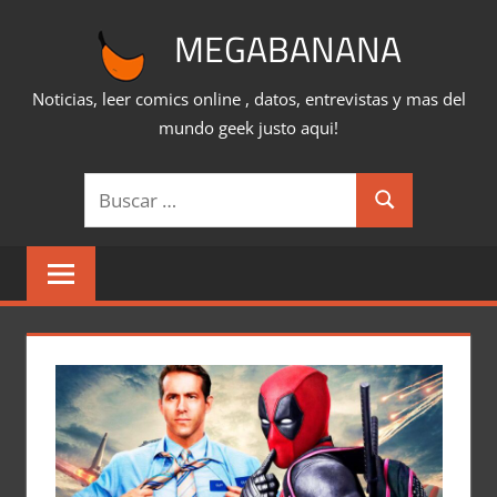
Saltar
MEGABANANA
al
contenido
Noticias, leer comics online , datos, entrevistas y mas del
mundo geek justo aqui!
Buscar:
Buscar