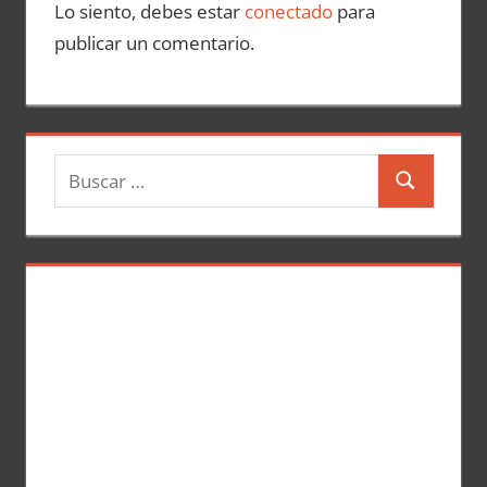
Lo siento, debes estar
conectado
para
publicar un comentario.
B
B
u
u
s
s
c
c
a
a
r
r
: