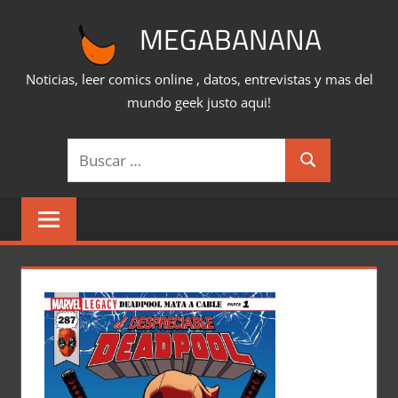
Saltar
MEGABANANA
al
contenido
Noticias, leer comics online , datos, entrevistas y mas del
mundo geek justo aqui!
Buscar:
Buscar