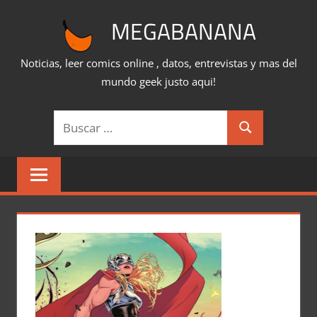
Saltar
MEGABANANA
al
contenido
Noticias, leer comics online , datos, entrevistas y mas del
mundo geek justo aqui!
Buscar:
Buscar