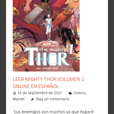
LEER MIGHTY THOR VOLUMEN 2
ONLINE EN ESPAÑOL
16 de septiembre de 2021
Carlitox Banana
Comics
,
Marvel
Deja un comentario
Sus enemigos son muchos ya que Asgard