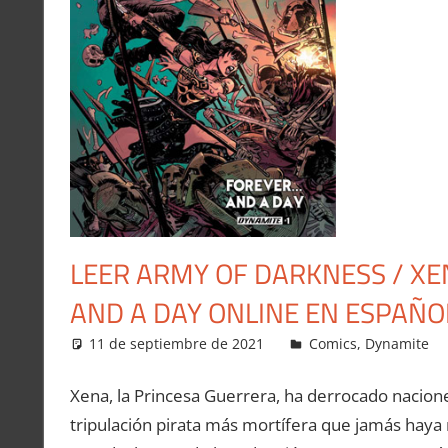
LEER ARMY OF DARKNESS / XE
AND A DAY ONLINE EN ESPAÑO
11 de septiembre de 2021
Carlitox Banana
Comics
,
Dynamite
Xena, la Princesa Guerrera, ha derrocado naciones 
tripulación pirata más mortífera que jamás haya n