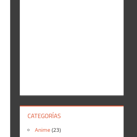
r
:
CATEGORÍAS
Anime
(23)