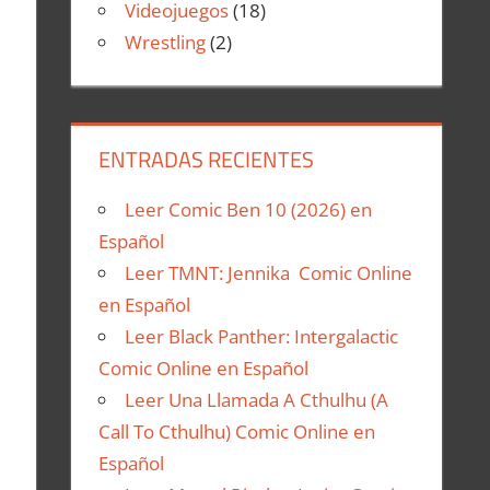
Videojuegos
(18)
Wrestling
(2)
ENTRADAS RECIENTES
Leer Comic Ben 10 (2026) en
Español
Leer TMNT: Jennika Comic Online
en Español
Leer Black Panther: Intergalactic
Comic Online en Español
Leer Una Llamada A Cthulhu (A
Call To Cthulhu) Comic Online en
Español