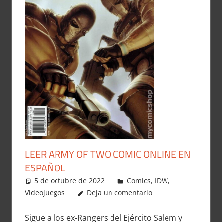
LEER ARMY OF TWO COMIC ONLINE EN
ESPAÑOL
5 de octubre de 2022
Carlitox Banana
Comics
,
IDW
,
Videojuegos
Deja un comentario
Sigue a los ex-Rangers del Ejército Salem y