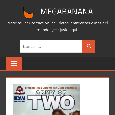
Saltar
MEGABANANA
al
contenido
Noticias, leer comics online , datos, entrevistas y mas del
mundo geek justo aqui!
Buscar:
Buscar