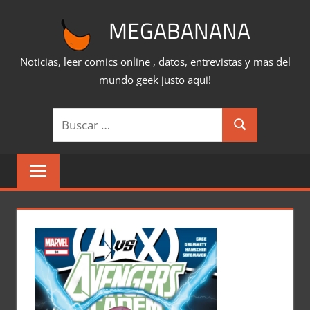
Saltar
MEGABANANA
al
contenido
Noticias, leer comics online , datos, entrevistas y mas del
mundo geek justo aqui!
Buscar:
Buscar