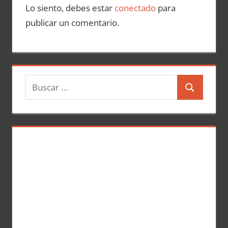
Lo siento, debes estar
conectado
para
publicar un comentario.
B
B
u
u
s
s
c
c
a
a
r
r
: