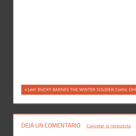
Navegación
Entrada
Leer BUCKY BARNES THE WINTER SOLDIER Comic Onli
anterior:
de
entradas
DEJA UN COMENTARIO
Cancelar la respuesta