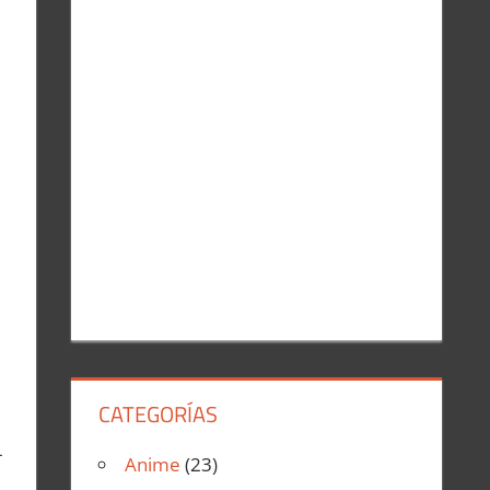
r
:
CATEGORÍAS
-
Anime
(23)