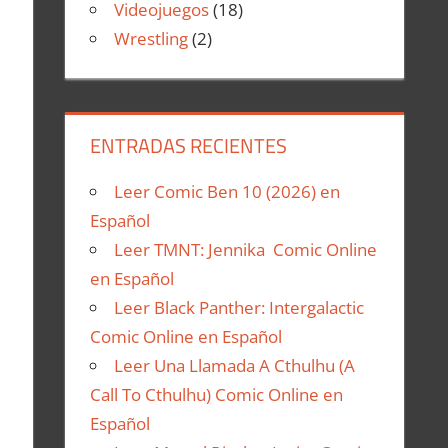
Videojuegos
(18)
Wrestling
(2)
ENTRADAS RECIENTES
Leer Comic Ben 10 (2026) en
Español
Leer TMNT: Jennika Comic Online
en Español
Leer Black Panther: Intergalactic
Comic Online en Español
Leer Una Llamada A Cthulhu (A
Call To Cthulhu) Comic Online en
Español