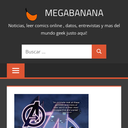
Saltar
MEGABANANA
al
contenido
Noticias, leer comics online , datos, entrevistas y mas del
mundo geek justo aqui!
Buscar:
Buscar