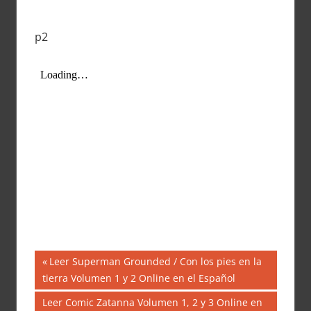
p2
Navegación
Entrada
Leer Superman Grounded / Con los pies en la
anterior:
tierra Volumen 1 y 2 Online en el Español
de
Siguiente
Leer Comic Zatanna Volumen 1, 2 y 3 Online en