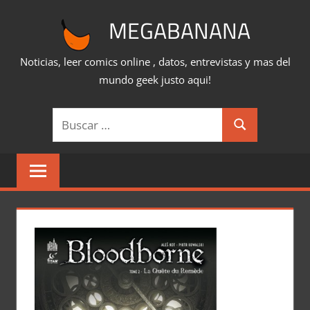
Saltar
MEGABANANA
al
contenido
Noticias, leer comics online , datos, entrevistas y mas del
mundo geek justo aqui!
Buscar:
Buscar