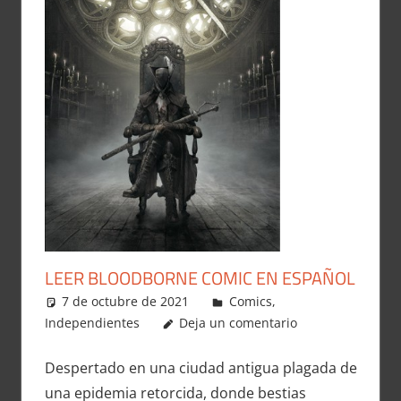
LEER BLOODBORNE COMIC EN ESPAÑOL
7 de octubre de 2021
Carlitox Banana
Comics
,
Independientes
Deja un comentario
Despertado en una ciudad antigua plagada de
una epidemia retorcida, donde bestias