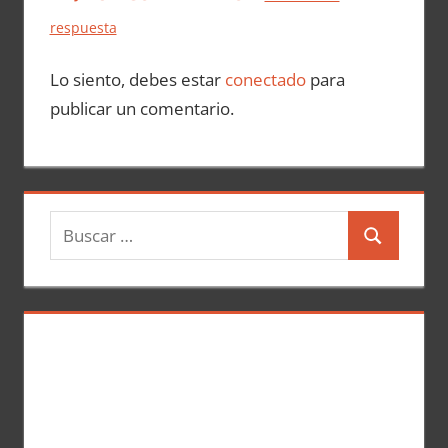
respuesta
Lo siento, debes estar
conectado
para
publicar un comentario.
B
B
u
u
s
s
c
c
a
a
r
r
: