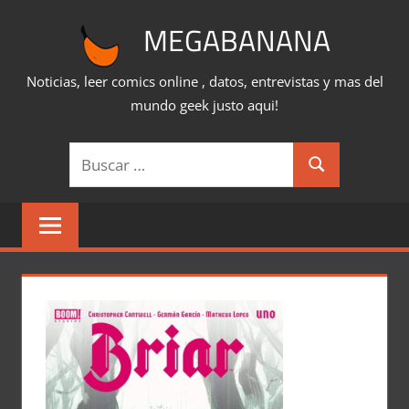
Saltar
MEGABANANA
al
contenido
Noticias, leer comics online , datos, entrevistas y mas del
mundo geek justo aqui!
Buscar:
Buscar