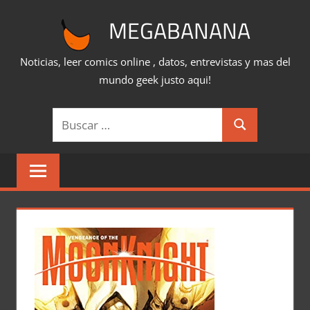
Saltar
MEGABANANA
al
contenido
Noticias, leer comics online , datos, entrevistas y mas del
mundo geek justo aqui!
Buscar:
Buscar