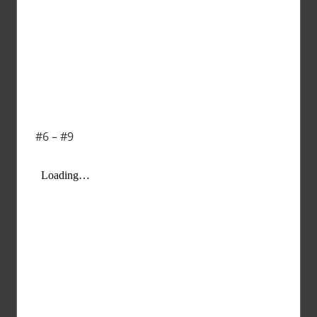
#6 – #9