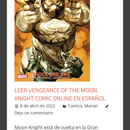
LEER VENGEANCE OF THE MOON
KNIGHT COMIC ONLINE EN ESPAÑOL
8 de abril de 2022
Carlitox Banana
Comics
,
Marvel
Deja un comentario
Moon Knight está de vuelta en la Gran