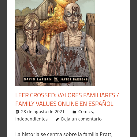
LEER CROSSED: VALORES FAMILIARES /
FAMILY VALUES ONLINE EN ESPAÑOL
28 de agosto de 2021
Carlitox Banana
Comics
,
Independientes
Deja un comentario
La historia se centra sobre la familia Pratt,