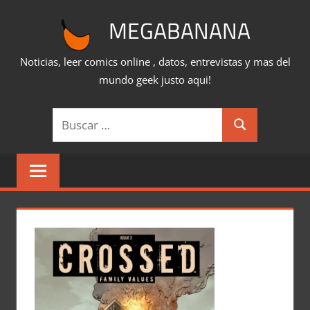
Saltar
MEGABANANA
al
contenido
Noticias, leer comics online , datos, entrevistas y mas del
mundo geek justo aqui!
Buscar:
Buscar