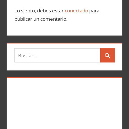
Lo siento, debes estar
conectado
para
publicar un comentario.
B
B
u
u
s
s
c
c
a
a
r
r
: