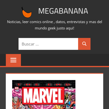
Saltar
MEGABANANA
al
contenido
Noticias, leer comics online , datos, entrevistas y mas del
mundo geek justo aqui!
Buscar:
Buscar