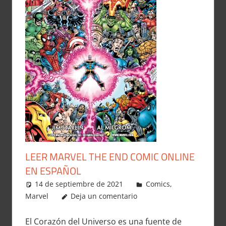
LEER MARVEL THE END COMIC ONLINE
EN ESPAÑOL
14 de septiembre de 2021
Carlitox Banana
Comics
,
Marvel
Deja un comentario
El Corazón del Universo es una fuente de