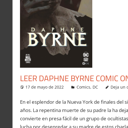
LEER DAPHNE BYRNE COMIC O
17 de mayo de 2022
Carlitox Banana
Comics
,
DC
Deja un 
En el esplendor de la Nueva York de finales del si
años. La repentina muerte de su padre la ha dej
convierte en presa fácil de un grupo de ocultist
lucha por desenredar a su madre de estos charla