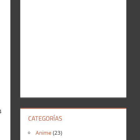
r
:
4
CATEGORÍAS
Anime
(23)