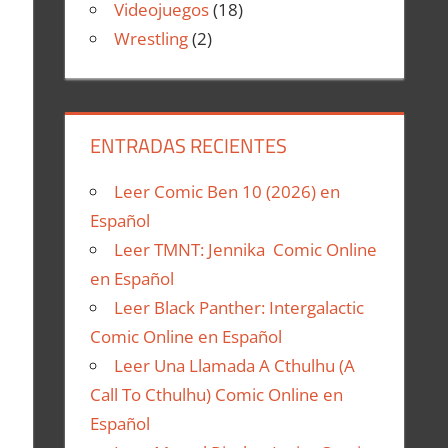
Videojuegos
(18)
Wrestling
(2)
ENTRADAS RECIENTES
Leer Comic Ben 10 (2026) en
Español
Leer TMNT: Jennika Comic Online
en Español
Leer Black Panther: Intergalactic
Comic Online en Español
Leer Una Llamada A Cthulhu (A
Call To Cthulhu) Comic Online en
Español