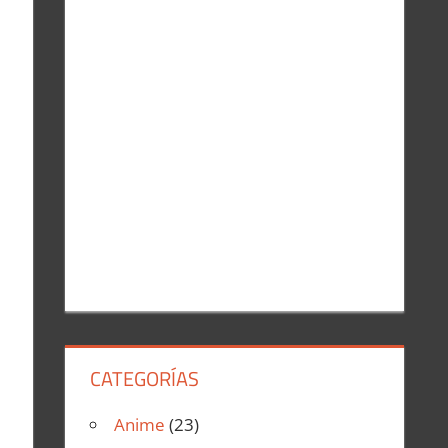
r
:
CATEGORÍAS
Anime
(23)