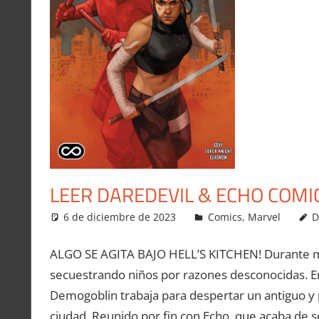
LEER DAREDEVIL & ECHO COMI
6 de diciembre de 2023
Carlitox Banana
Comics
,
Marvel
D
ALGO SE AGITA BAJO HELL’S KITCHEN! Durante m
secuestrando niños por razones desconocidas. En
Demogoblin trabaja para despertar un antiguo y 
ciudad. Reunido por fin con Echo, que acaba de se