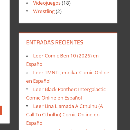
Videojuegos
(18)
Wrestling
(2)
ENTRADAS RECIENTES
Leer Comic Ben 10 (2026) en
Español
Leer TMNT: Jennika Comic Online
en Español
Leer Black Panther: Intergalactic
Comic Online en Español
Leer Una Llamada A Cthulhu (A
Call To Cthulhu) Comic Online en
Español