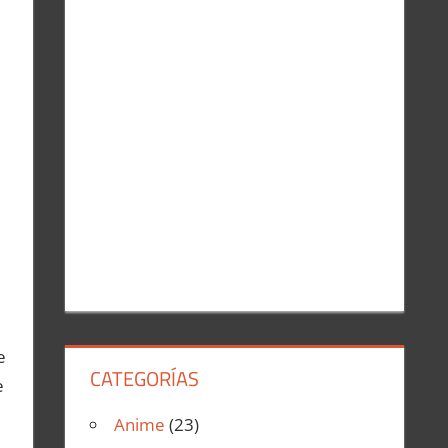
r
:
e
CATEGORÍAS
e
Anime
(23)