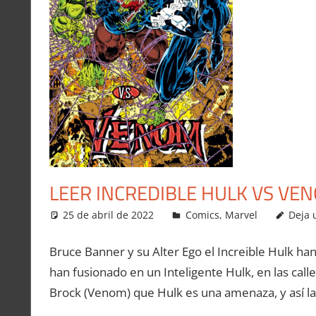
LEER INCREDIBLE HULK VS VE
25 de abril de 2022
Carlitox Banana
Comics
,
Marvel
Deja 
Bruce Banner y su Alter Ego el Increible Hulk 
han fusionado en un Inteligente Hulk, en las call
Brock (Venom) que Hulk es una amenaza, y así la 