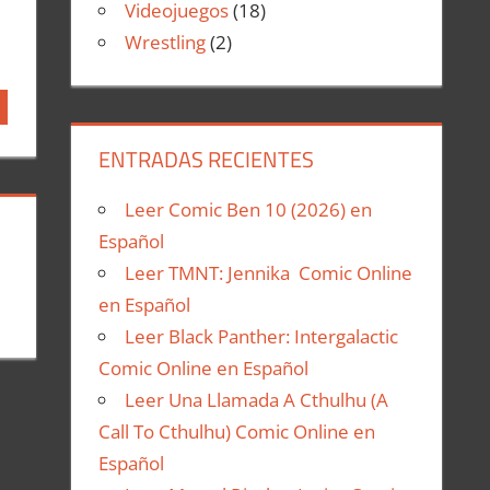
Videojuegos
(18)
Wrestling
(2)
ENTRADAS RECIENTES
Leer Comic Ben 10 (2026) en
Español
Leer TMNT: Jennika Comic Online
en Español
Leer Black Panther: Intergalactic
Comic Online en Español
Leer Una Llamada A Cthulhu (A
Call To Cthulhu) Comic Online en
Español