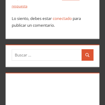
respuesta
Lo siento, debes estar
conectado
para
publicar un comentario.
B
B
u
u
s
s
c
c
a
a
r
r
: