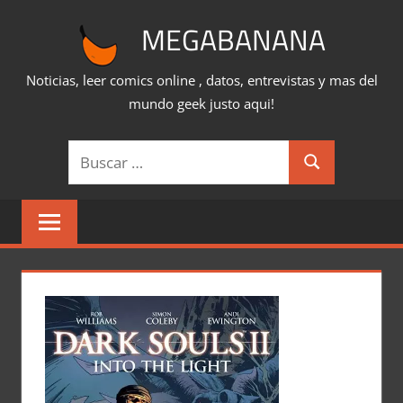
Saltar
MEGABANANA
al
contenido
Noticias, leer comics online , datos, entrevistas y mas del
mundo geek justo aqui!
Buscar:
Buscar