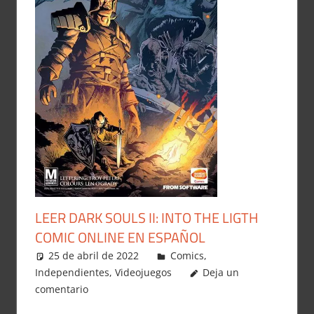
LEER DARK SOULS II: INTO THE LIGTH
COMIC ONLINE EN ESPAÑOL
25 de abril de 2022
Carlitox Banana
Comics
,
Independientes
,
Videojuegos
Deja un
comentario