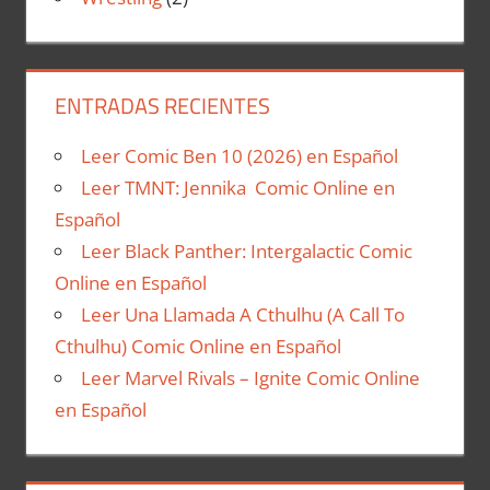
ENTRADAS RECIENTES
Leer Comic Ben 10 (2026) en Español
Leer TMNT: Jennika Comic Online en
Español
Leer Black Panther: Intergalactic Comic
Online en Español
Leer Una Llamada A Cthulhu (A Call To
Cthulhu) Comic Online en Español
Leer Marvel Rivals – Ignite Comic Online
en Español