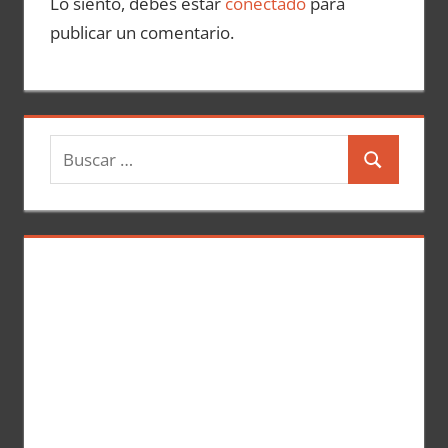
Lo siento, debes estar
conectado
para
publicar un comentario.
B
B
u
u
s
s
c
c
a
a
r
r
: