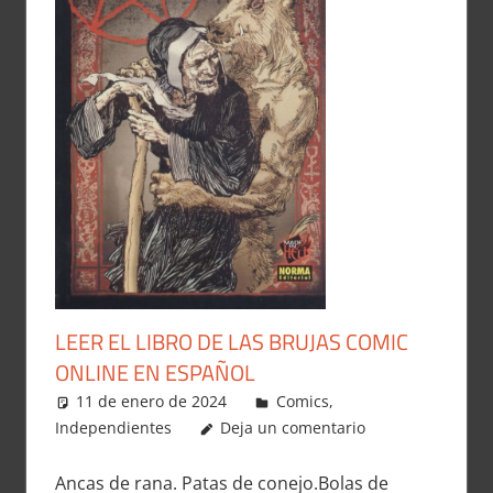
LEER EL LIBRO DE LAS BRUJAS COMIC
ONLINE EN ESPAÑOL
11 de enero de 2024
Carlitox Banana
Comics
,
Independientes
Deja un comentario
Ancas de rana. Patas de conejo.Bolas de