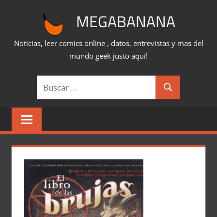
Saltar
MEGABANANA
al
contenido
Noticias, leer comics online , datos, entrevistas y mas del
mundo geek justo aqui!
Buscar:
Buscar