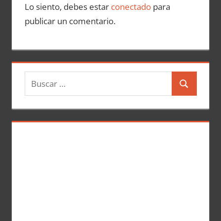
Lo siento, debes estar
conectado
para
publicar un comentario.
B
B
u
u
s
s
c
c
a
a
r
r
: