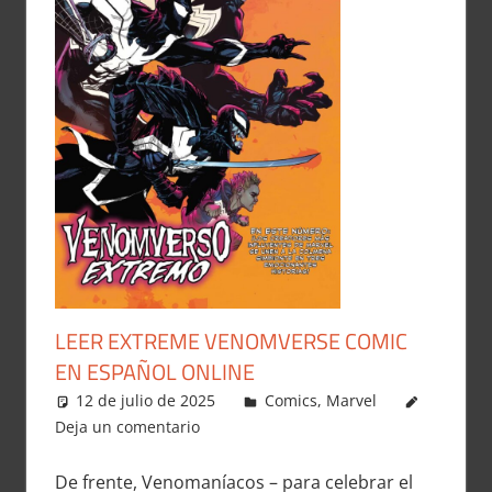
LEER EXTREME VENOMVERSE COMIC
EN ESPAÑOL ONLINE
12 de julio de 2025
Carlitox Banana
Comics
,
Marvel
Deja un comentario
De frente, Venomaníacos – para celebrar el