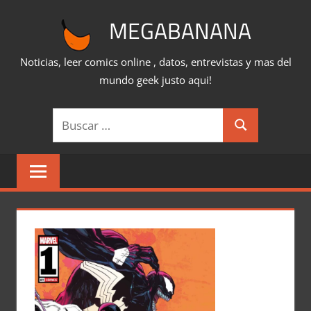
Saltar
MEGABANANA
al
contenido
Noticias, leer comics online , datos, entrevistas y mas del
mundo geek justo aqui!
Buscar:
Buscar