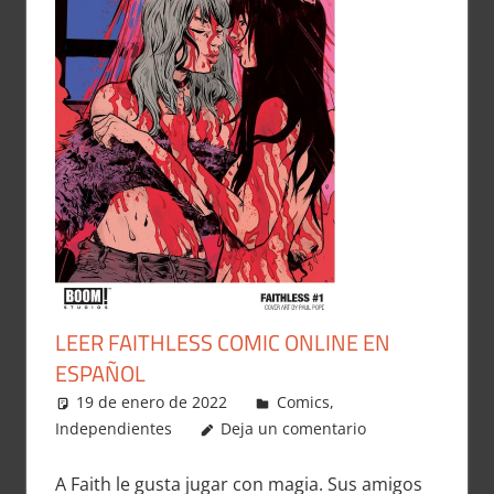
LEER FAITHLESS COMIC ONLINE EN
ESPAÑOL
19 de enero de 2022
Carlitox Banana
Comics
,
Independientes
Deja un comentario
A Faith le gusta jugar con magia. Sus amigos