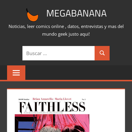
Saltar
MEGABANANA
al
contenido
Noticias, leer comics online , datos, entrevistas y mas del
mundo geek justo aqui!
Buscar:
Buscar