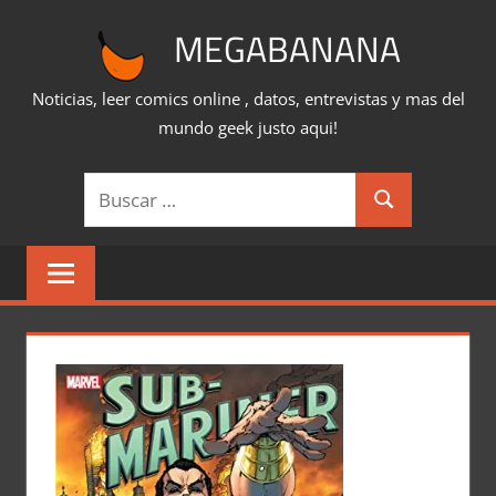
Saltar
MEGABANANA
al
contenido
Noticias, leer comics online , datos, entrevistas y mas del
mundo geek justo aqui!
Buscar:
Buscar