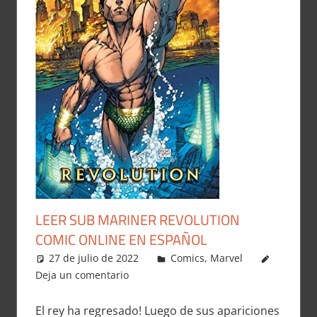
LEER SUB MARINER REVOLUTION
COMIC ONLINE EN ESPAÑOL
27 de julio de 2022
Carlitox Banana
Comics
,
Marvel
Deja un comentario
El rey ha regresado! Luego de sus apariciones