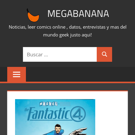
Saltar
MEGABANANA
al
contenido
Noticias, leer comics online , datos, entrevistas y mas del
mundo geek justo aqui!
Buscar:
Buscar