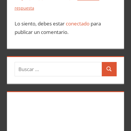
respuesta
Lo siento, debes estar
conectado
para
publicar un comentario.
B
B
u
u
s
s
c
c
a
a
r
r
: