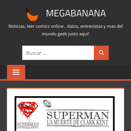
Saltar
MEGABANANA
al
contenido
Noticias, leer comics online , datos, entrevistas y mas del
mundo geek justo aqui!
Buscar:
Buscar