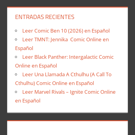
ENTRADAS RECIENTES
Leer Comic Ben 10 (2026) en Español
Leer TMNT: Jennika Comic Online en
Español
Leer Black Panther: Intergalactic Comic
Online en Español
Leer Una Llamada A Cthulhu (A Call To
Cthulhu) Comic Online en Español
Leer Marvel Rivals – Ignite Comic Online
en Español