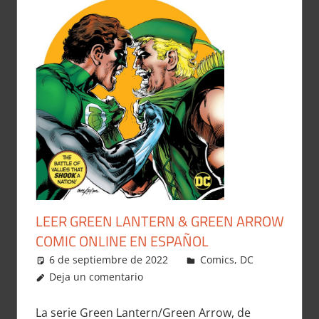
LEER GREEN LANTERN & GREEN ARROW
COMIC ONLINE EN ESPAÑOL
6 de septiembre de 2022
Carlitox Banana
Comics
,
DC
Deja un comentario
La serie Green Lantern/Green Arrow, de