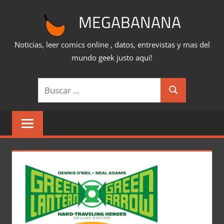
Saltar
MEGABANANA
al
contenido
Noticias, leer comics online , datos, entrevistas y mas del
mundo geek justo aqui!
Buscar:
Buscar