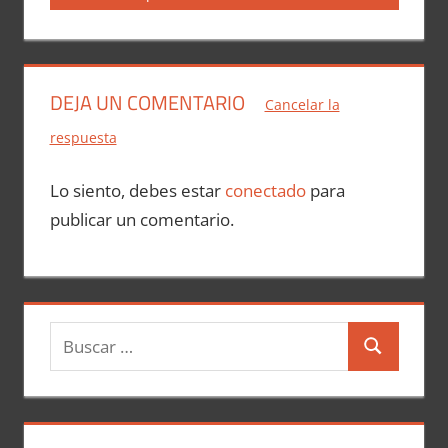
DEJA UN COMENTARIO
Cancelar la
respuesta
Lo siento, debes estar
conectado
para
publicar un comentario.
B
B
u
u
s
s
c
c