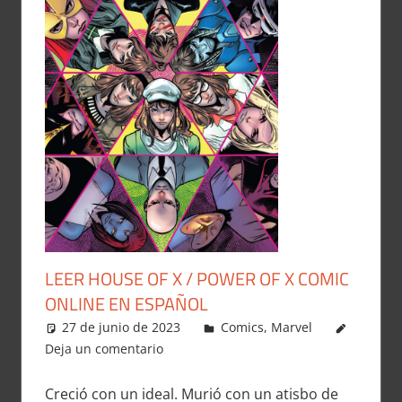
LEER HOUSE OF X / POWER OF X COMIC
ONLINE EN ESPAÑOL
27 de junio de 2023
Carlitox Banana
Comics
,
Marvel
Deja un comentario
Creció con un ideal. Murió con un atisbo de