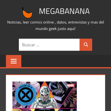
Saltar
MEGABANANA
al
contenido
Noticias, leer comics online , datos, entrevistas y mas del
mundo geek justo aqui!
Buscar:
Buscar