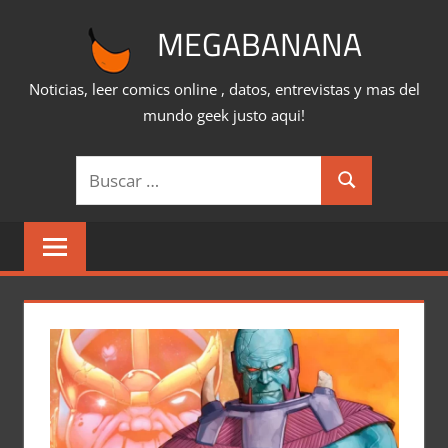
Saltar
MEGABANANA
al
contenido
Noticias, leer comics online , datos, entrevistas y mas del
mundo geek justo aqui!
Buscar:
Buscar