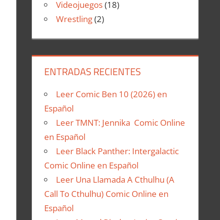
Videojuegos
(18)
Wrestling
(2)
ENTRADAS RECIENTES
Leer Comic Ben 10 (2026) en
Español
Leer TMNT: Jennika Comic Online
en Español
Leer Black Panther: Intergalactic
Comic Online en Español
Leer Una Llamada A Cthulhu (A
Call To Cthulhu) Comic Online en
Español