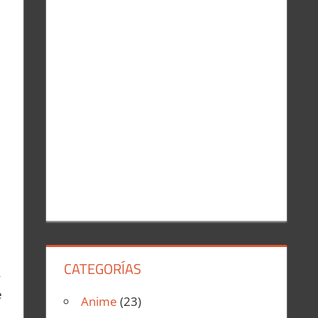
r
:
CATEGORÍAS
s
e
Anime
(23)