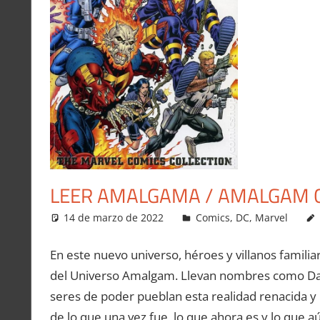
LEER AMALGAMA / AMALGAM C
14 de marzo de 2022
Carlitox Banana
Comics
,
DC
,
Marvel
En este nuevo universo, héroes y villanos famili
del Universo Amalgam. Llevan nombres como Dark
seres de poder pueblan esta realidad renacida y
de lo que una vez fue, lo que ahora es y lo que 