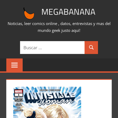
Saltar
MEGABANANA
al
contenido
Noticias, leer comics online , datos, entrevistas y mas del
mundo geek justo aqui!
Buscar:
Buscar