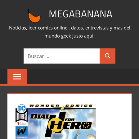
Saltar
MEGABANANA
al
contenido
Noticias, leer comics online , datos, entrevistas y mas del
mundo geek justo aqui!
Buscar:
Buscar