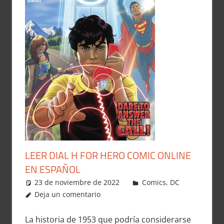
LEER DIAL H FOR HERO COMIC ONLINE
EN ESPAÑOL
23 de noviembre de 2022
Carlitox Banana
Comics
,
DC
Deja un comentario
La historia de 1953 que podría considerarse